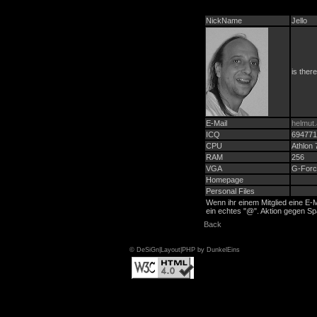
NickName
Jello
is ther
E-Mail
helmut.
ICQ
694771
CPU
Athlon 
RAM
256
VGA
G-For
Homepage
Personal Files
Wenn ihr einem Mitglied eine E-M
ein echtes "@". Aktion gegen Sp
Back
© DeSiGn|Layout|PHP by DunkelEins