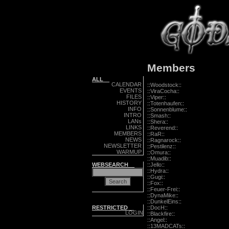
Members
ALL__
CALENDAR
::
Woodstock
::
EVENTS
::
ViraCocha
::
FILES
::
Viper
::
HISTORY
::
Totenhaufen
::
INFO
::
Sonnenblume
::
INTRO
::
Smash
::
LANs
::
Shera
::
LINKS
::
Reverend
::
MEMBERS
::
RaR
::
NEWS
::
Ragnarock
::
NEWSLETTER
::
Pestilenz
::
WARMUP
::
Omura
::
::
Muadib
::
WEBSEARCH__
::
Jello
::
::
Hydra
::
::
Gugi
::
::
Fox
::
::
Feuer-Frei
::
::
DynaMike
::
::
DunkelEins
::
RESTRICTED__
::
DocH
::
LOGIN
::
Blackfire
::
::
Angel
::
::
13MADCATs
::